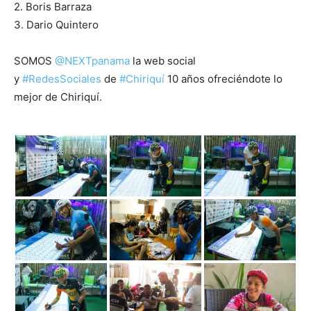
2. Boris Barraza
3. Dario Quintero
SOMOS
@NEXTpanama
la web social
y
#RedesSociales
de
#Chiriquí
10 años ofreciéndote lo
mejor de Chiriquí.