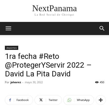
NextPanama
La Red Social de Chiriqui
deportes
1ra fecha #Reto
@ProtegerYServir 2022 –
David La Pita David
Por
jalvarez
-
mayo 30, 2022
450
Facebook
Twitter
WhatsApp