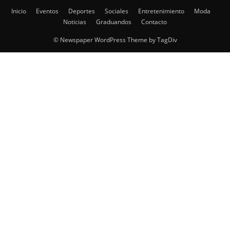
Inicio
Eventos
Deportes
Sociales
Entretenimiento
Moda
Noticias
Graduandos
Contacto
© Newspaper WordPress Theme by TagDiv