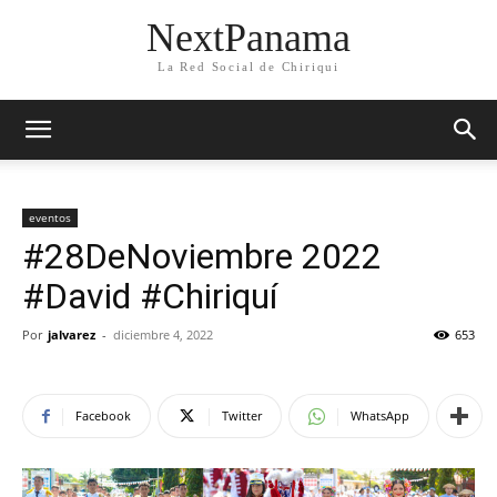
NextPanama
La Red Social de Chiriqui
eventos
#28DeNoviembre 2022
#David #Chiriquí
Por
jalvarez
-
diciembre 4, 2022
653
Facebook
Twitter
WhatsApp