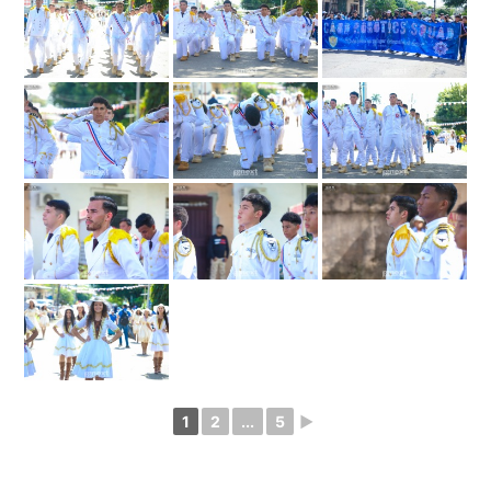
1
2
...
5
►