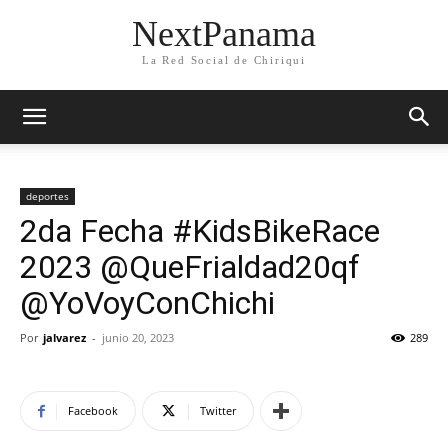
NextPanama
La Red Social de Chiriqui
deportes
2da Fecha #KidsBikeRace
2023 @QueFrialdad20qf
@YoVoyConChichi
Por
jalvarez
-
junio 20, 2023
289
Facebook
Twitter