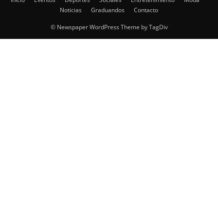
Noticias
Graduandos
Contacto
© Newspaper WordPress Theme by TagDiv