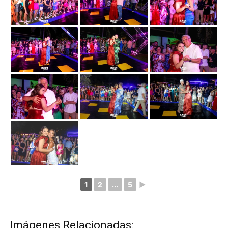
1
2
...
5
►
Imágenes Relacionadas: