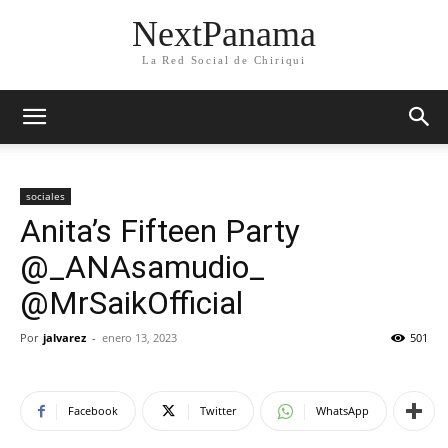
NextPanama
La Red Social de Chiriqui
sociales
Anita’s Fifteen Party
@_ANAsamudio_
@MrSaikOfficial
Por
jalvarez
-
enero 13, 2023
501
Facebook
Twitter
WhatsApp