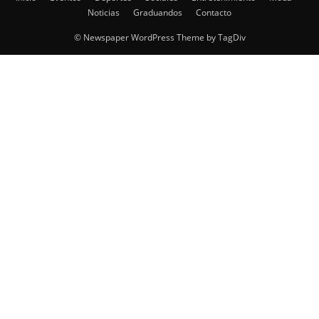
Noticias
Graduandos
Contacto
© Newspaper WordPress Theme by TagDiv