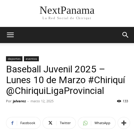
NextPanama
La Red Social de Chiriqui
deportes
eventos
Baseball Juvenil 2025 –
Lunes 10 de Marzo #Chiriquí
@ChiriquiLigaProvincial
Por
jalvarez
-
marzo 12, 2025
133
Facebook
Twitter
WhatsApp