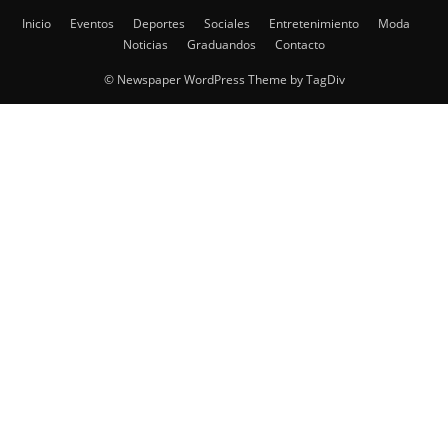
Inicio
Eventos
Deportes
Sociales
Entretenimiento
Moda
Noticias
Graduandos
Contacto
© Newspaper WordPress Theme by TagDiv