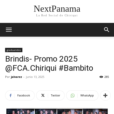
NextPanama
La Red Social de Chiriqui
graduandos
Brindis- Promo 2025
@FCA.Chiriqui #Bambito
Por
jalvarez
-
junio 13, 2025
285
Facebook
Twitter
WhatsApp