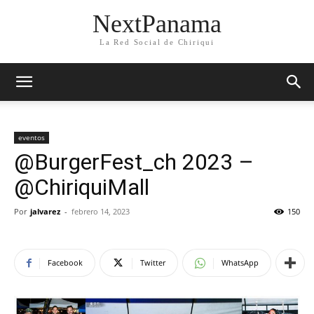
NextPanama
La Red Social de Chiriqui
eventos
@BurgerFest_ch 2023 –
@ChiriquiMall
Por
jalvarez
-
febrero 14, 2023
150
Facebook
Twitter
WhatsApp