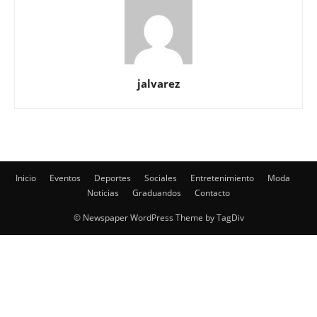
jalvarez
Inicio
Eventos
Deportes
Sociales
Entretenimiento
Moda
Noticias
Graduandos
Contacto
© Newspaper WordPress Theme by TagDiv