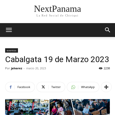
NextPanama
La Red Social de Chiriqui
eventos
Cabalgata 19 de Marzo 2023
Por
jalvarez
-
marzo 20, 2023
2238
Facebook
Twitter
WhatsApp