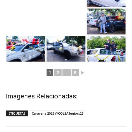
1
2
...
5
►
Imágenes Relacionadas:
ETIQUETAS
Caravana 2025 @COLSASeniors25
Facebook
Twitter
WhatsApp