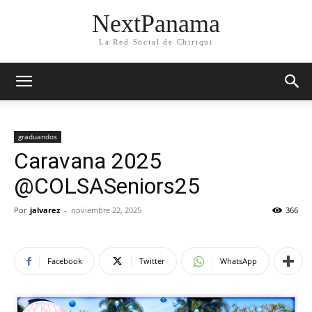
NextPanama
La Red Social de Chiriqui
graduandos
Caravana 2025
@COLSASeniors25
Por
jalvarez
-
noviembre 22, 2025
366
Facebook
Twitter
WhatsApp