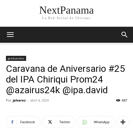
NextPanama
La Red Social de Chiriqui
graduandos
Caravana de Aniversario #25
del IPA Chiriqui Prom24
@azairus24k @ipa.david
Por
jalvarez
-
abril 4, 2024
687
Facebook
Twitter
WhatsApp