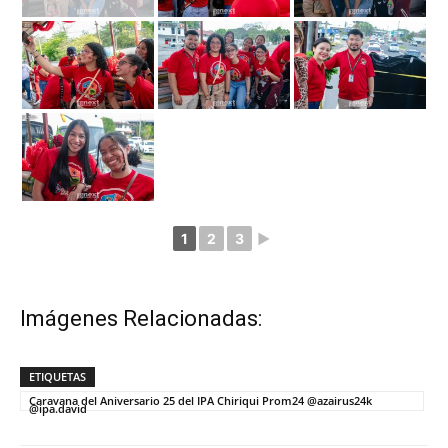
1
2
3
►
Imágenes Relacionadas:
ETIQUETAS
Caravana del Aniversario 25 del IPA Chiriqui Prom24 @azairus24k
@ipa.david