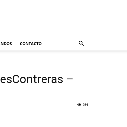
ANDOS
CONTACTO
resContreras –
934