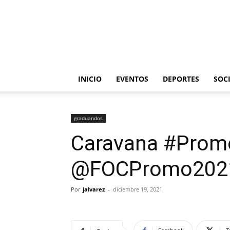
INICIO
EVENTOS
DEPORTES
SOC
graduandos
Caravana #Promo
@FOCPromo202
Por
jalvarez
-
diciembre 19, 2021