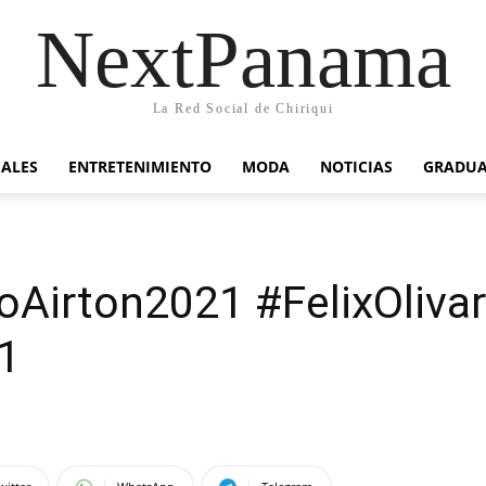
NextPanama
La Red Social de Chiriqui
IALES
ENTRETENIMIENTO
MODA
NOTICIAS
GRADU
Airton2021 #FelixOliva
1