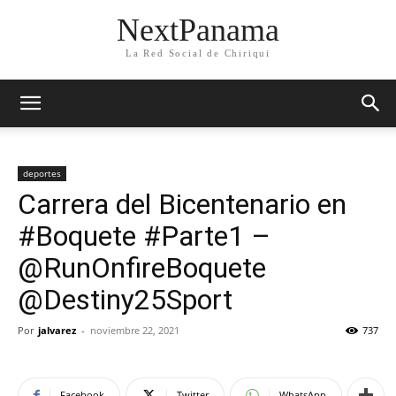
NextPanama
La Red Social de Chiriqui
deportes
Carrera del Bicentenario en
#Boquete #Parte1 –
@RunOnfireBoquete
@Destiny25Sport
Por
jalvarez
-
noviembre 22, 2021
737
Facebook
Twitter
WhatsApp