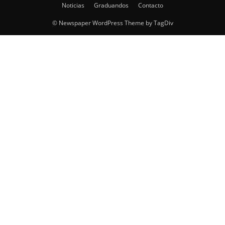
Noticias
Graduandos
Contacto
© Newspaper WordPress Theme by TagDiv