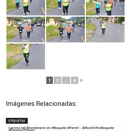
1
2
...
6
►
Imágenes Relacionadas:
ETIQUETAS
Carrera del Bicentenario en #Boquete #Parte1 - @RunOnfireBoquete
@Destiny25Sport