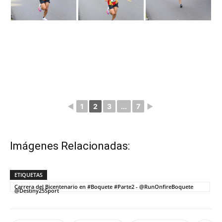
◄
1
2
3
...
7
►
Imágenes Relacionadas:
ETIQUETAS
Carrera del Bicentenario en #Boquete #Parte2 - @RunOnfireBoquete
@Destiny25Sport
Facebook
Twitter
WhatsApp