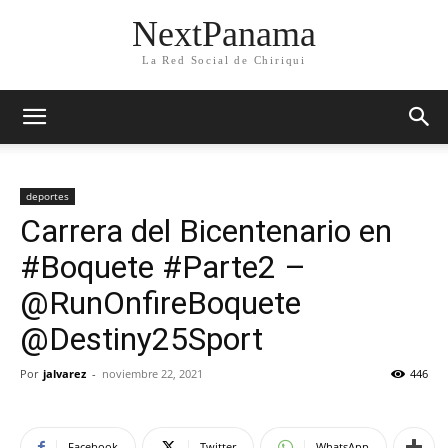
NextPanama
La Red Social de Chiriqui
deportes
Carrera del Bicentenario en
#Boquete #Parte2 –
@RunOnfireBoquete
@Destiny25Sport
Por
jalvarez
-
noviembre 22, 2021
446
Facebook
Twitter
WhatsApp