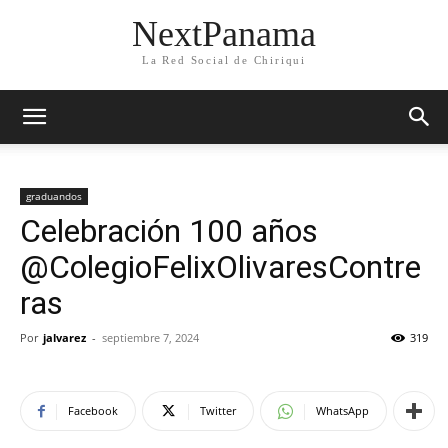
NextPanama
La Red Social de Chiriqui
graduandos
Celebración 100 años
@ColegioFelixOlivaresContre
ras
Por
jalvarez
-
septiembre 7, 2024
319
Facebook
Twitter
WhatsApp