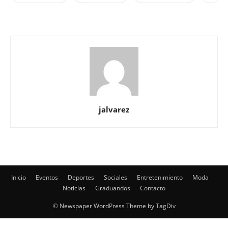
jalvarez
Inicio
Eventos
Deportes
Sociales
Entretenimiento
Moda
Noticias
Graduandos
Contacto
© Newspaper WordPress Theme by TagDiv