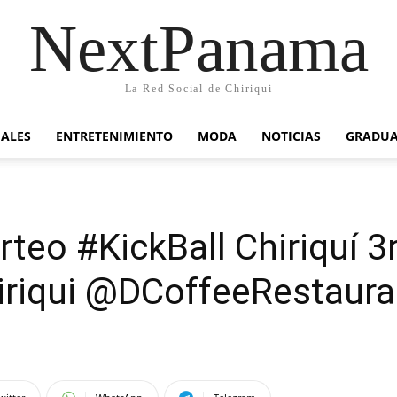
NextPanama
La Red Social de Chiriqui
IALES
ENTRETENIMIENTO
MODA
NOTICIAS
GRADU
rteo #KickBall Chiriquí 
riqui @DCoffeeRestaura