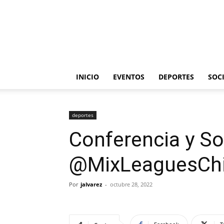
INICIO
EVENTOS
DEPORTES
SOC
deportes
Conferencia y So
@MixLeaguesChi
Por
jalvarez
-
octubre 28, 2022