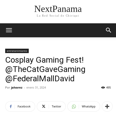
NextPanama
La Red Social de Chiriqui
entretenimiento
Cosplay Gaming Fest!
@TheCatGaveGaming
@FederalMallDavid
Por
jalvarez
-
enero 31, 2024
495
Facebook
Twitter
WhatsApp