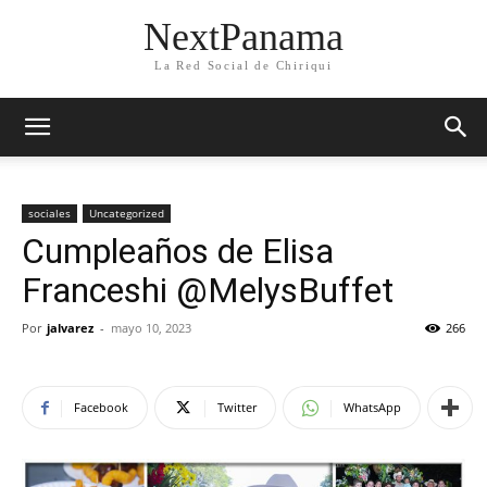
NextPanama
La Red Social de Chiriqui
sociales
Uncategorized
Cumpleaños de Elisa
Franceshi @MelysBuffet
Por
jalvarez
-
mayo 10, 2023
266
Facebook
Twitter
WhatsApp