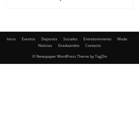
Inicio
Eventos
Deportes
Sociales
Entretenimiento
Moda
Noticias
Graduandos
Contacto
© Newspaper WordPress Theme by TagDiv