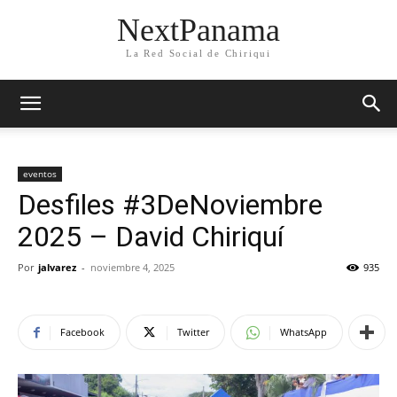
NextPanama
La Red Social de Chiriqui
eventos
Desfiles #3DeNoviembre
2025 – David Chiriquí
Por
jalvarez
-
noviembre 4, 2025
935
Facebook
Twitter
WhatsApp