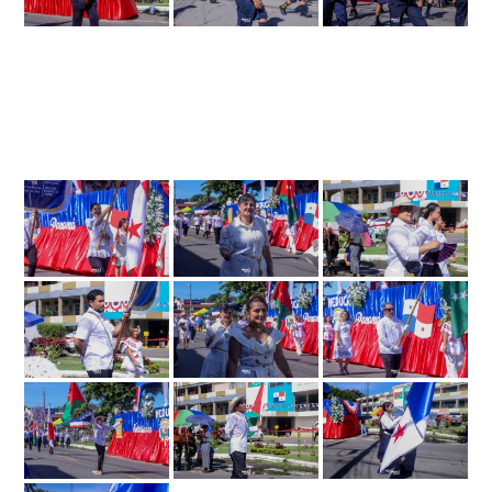
1
2
...
11
►