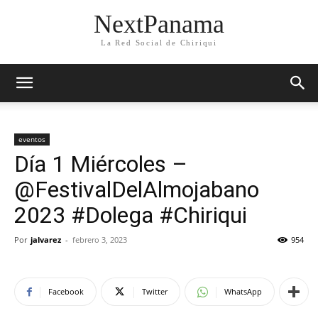
NextPanama
La Red Social de Chiriqui
eventos
Día 1 Miércoles –
@FestivalDelAlmojabano
2023 #Dolega #Chiriqui
Por
jalvarez
-
febrero 3, 2023
954
Facebook
Twitter
WhatsApp