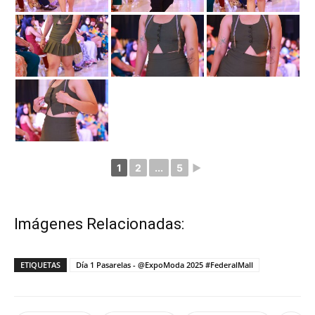
1
2
...
5
►
Imágenes Relacionadas:
ETIQUETAS
Día 1 Pasarelas - @ExpoModa 2025 #FederalMall