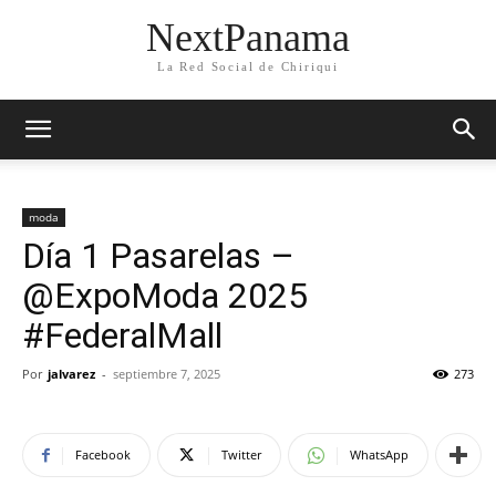
NextPanama
La Red Social de Chiriqui
moda
Día 1 Pasarelas –
@ExpoModa 2025
#FederalMall
Por
jalvarez
-
septiembre 7, 2025
273
Facebook
Twitter
WhatsApp