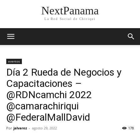
NextPanama
La Red Social de Chiriqui
eventos
Día 2 Rueda de Negocios y
Capacitaciones –
@RDNcamchi 2022
@camarachiriqui
@FederalMallDavid
Por
jalvarez
-
agosto 29, 2022
178