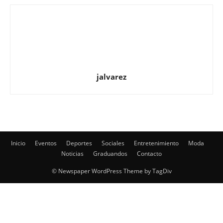
jalvarez
Inicio
Eventos
Deportes
Sociales
Entretenimiento
Moda
Noticias
Graduandos
Contacto
© Newspaper WordPress Theme by TagDiv