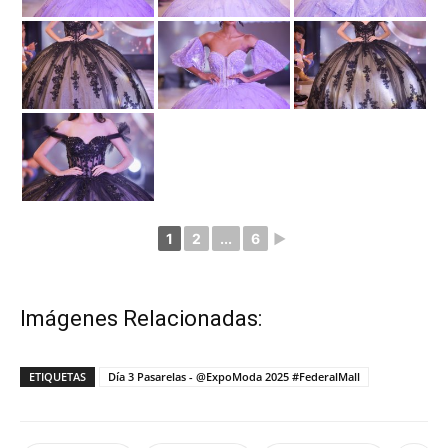
1
2
...
6
►
Imágenes Relacionadas:
ETIQUETAS
Día 3 Pasarelas - @ExpoModa 2025 #FederalMall