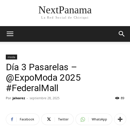
NextPanama
La Red Social de Chiriqui
moda
Día 3 Pasarelas –
@ExpoModa 2025
#FederalMall
Por
jalvarez
-
septiembre 28, 2025
89
Facebook
Twitter
WhatsApp