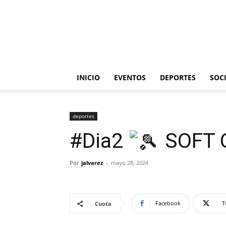
INICIO
EVENTOS
DEPORTES
SOC
deportes
#Dia2
SOFT 
Por
jalvarez
-
mayo 28, 2024
Facebook
T
Cuota