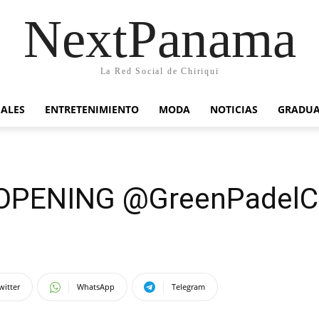
NextPanama
La Red Social de Chiriqui
IALES
ENTRETENIMIENTO
MODA
NOTICIAS
GRADU
OPENING @GreenPadel
witter
WhatsApp
Telegram