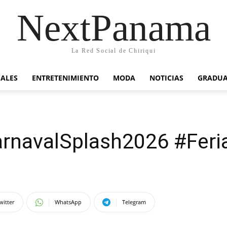
NextPanama
La Red Social de Chiriqui
IALES
ENTRETENIMIENTO
MODA
NOTICIAS
GRADU
rnavalSplash2026 #Feri
witter
WhatsApp
Telegram