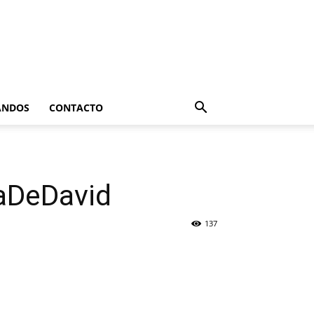
ANDOS
CONTACTO
aDeDavid
137