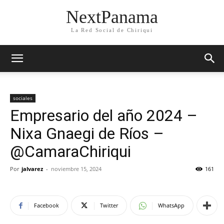
NextPanama
La Red Social de Chiriqui
sociales
Empresario del año 2024 –
Nixa Gnaegi de Ríos –
@CamaraChiriqui
Por
jalvarez
-
noviembre 15, 2024
161
Facebook
Twitter
WhatsApp