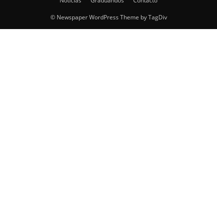
Noticias
Graduandos
Contacto
© Newspaper WordPress Theme by TagDiv