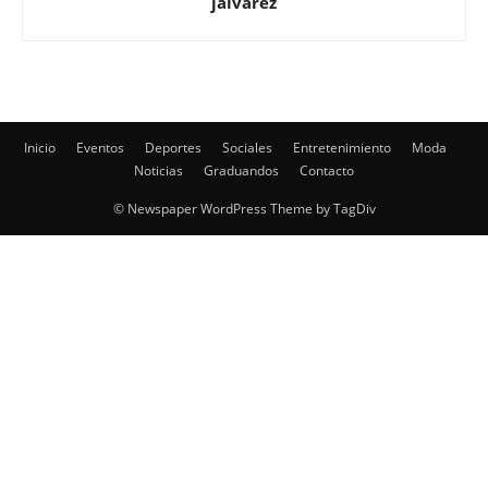
jalvarez
Inicio
Eventos
Deportes
Sociales
Entretenimiento
Moda
Noticias
Graduandos
Contacto
© Newspaper WordPress Theme by TagDiv