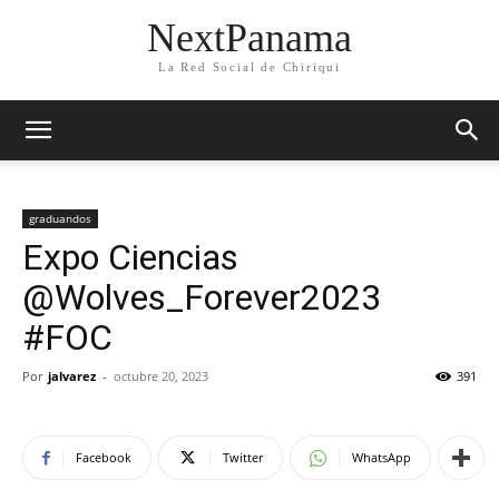
NextPanama
La Red Social de Chiriqui
graduandos
Expo Ciencias
@Wolves_Forever2023
#FOC
Por
jalvarez
-
octubre 20, 2023
391
Facebook
Twitter
WhatsApp