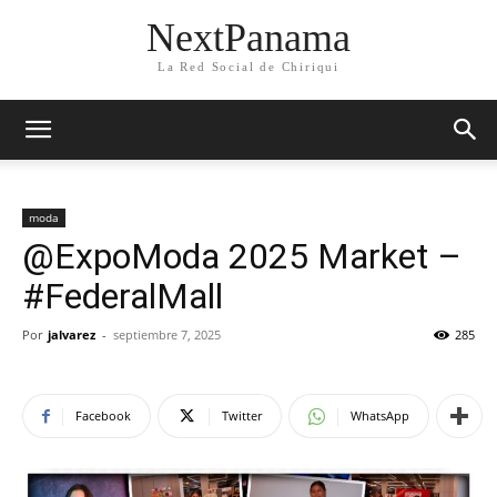
NextPanama
La Red Social de Chiriqui
moda
@ExpoModa 2025 Market –
#FederalMall
Por
jalvarez
-
septiembre 7, 2025
285
Facebook
Twitter
WhatsApp