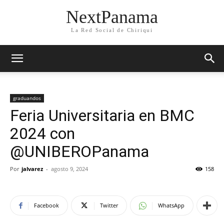
NextPanama
La Red Social de Chiriqui
graduandos
Feria Universitaria en BMC
2024 con
@UNIBEROPanama
Por
jalvarez
-
agosto 9, 2024
158
Facebook
Twitter
WhatsApp