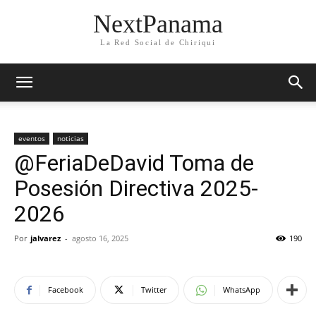
NextPanama
La Red Social de Chiriqui
eventos
noticias
@FeriaDeDavid Toma de
Posesión Directiva 2025-
2026
Por
jalvarez
-
agosto 16, 2025
190
Facebook
Twitter
WhatsApp