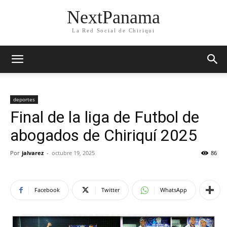
NextPanama
La Red Social de Chiriqui
deportes
Final de la liga de Futbol de
abogados de Chiriquí 2025
Por
jalvarez
-
octubre 19, 2025
86
Facebook
Twitter
WhatsApp