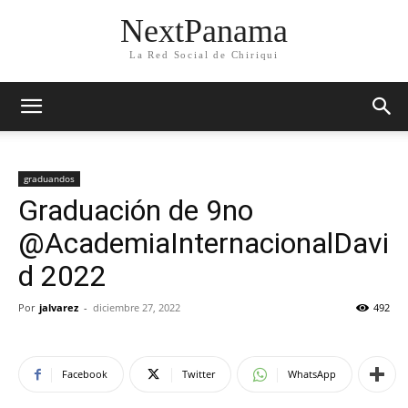
NextPanama
La Red Social de Chiriqui
graduandos
Graduación de 9no
@AcademiaInternacionalDavi
d 2022
Por
jalvarez
-
diciembre 27, 2022
492
Facebook
Twitter
WhatsApp