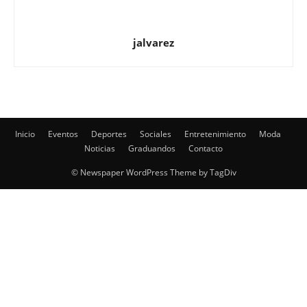
Inicio
Eventos
Deportes
Sociales
Entretenimiento
Moda
Noticias
Graduandos
Contacto
© Newspaper WordPress Theme by TagDiv