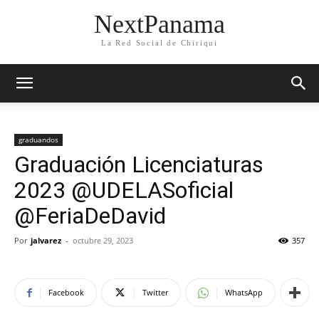
NextPanama
La Red Social de Chiriqui
graduandos
Graduación Licenciaturas
2023 @UDELASoficial
@FeriaDeDavid
Por
jalvarez
-
octubre 29, 2023
357
Facebook
Twitter
WhatsApp