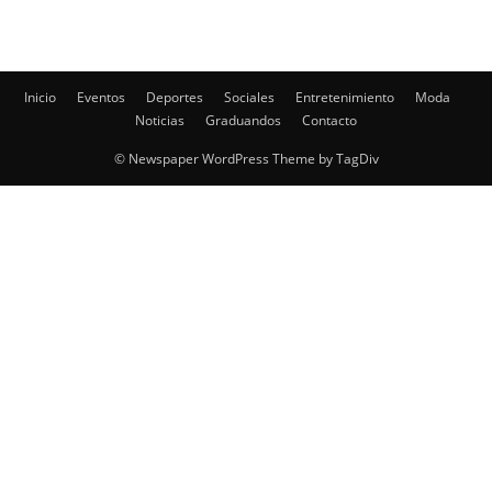
Inicio
Eventos
Deportes
Sociales
Entretenimiento
Moda
Noticias
Graduandos
Contacto
© Newspaper WordPress Theme by TagDiv