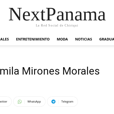
NextPanama
La Red Social de Chiriqui
IALES
ENTRETENIMIENTO
MODA
NOTICIAS
GRADU
amila Mirones Morales
witter
WhatsApp
Telegram