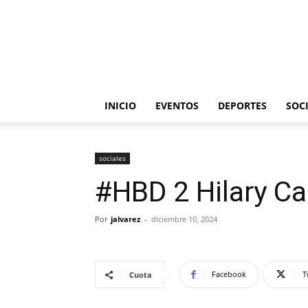
INICIO
EVENTOS
DEPORTES
SOC
sociales
#HBD 2 Hilary C
Por
jalvarez
-
diciembre 10, 2024
Facebook
T
Cuota