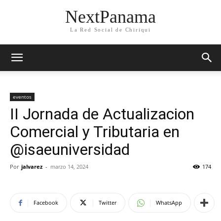
NextPanama
La Red Social de Chiriqui
eventos
II Jornada de Actualizacion
Comercial y Tributaria en
@isaeuniversidad
Por
jalvarez
-
marzo 14, 2024
174
Facebook
Twitter
WhatsApp