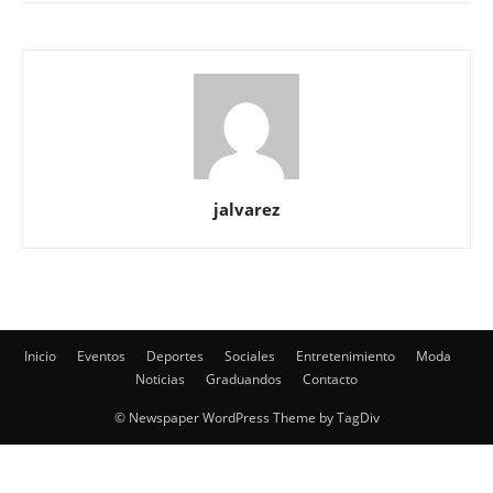
jalvarez
Inicio
Eventos
Deportes
Sociales
Entretenimiento
Moda
Noticias
Graduandos
Contacto
© Newspaper WordPress Theme by TagDiv