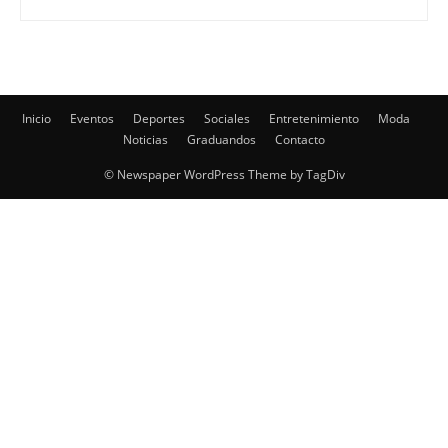
Inicio
Eventos
Deportes
Sociales
Entretenimiento
Moda
Noticias
Graduandos
Contacto
© Newspaper WordPress Theme by TagDiv