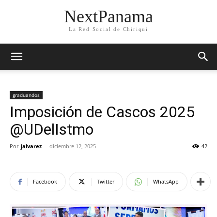
NextPanama
La Red Social de Chiriqui
graduandos
Imposición de Cascos 2025
@UDelIstmo
Por
jalvarez
-
diciembre 12, 2025
42
Facebook
Twitter
WhatsApp