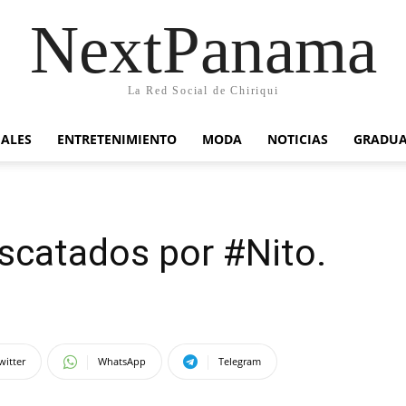
NextPanama
La Red Social de Chiriqui
IALES
ENTRETENIMIENTO
MODA
NOTICIAS
GRADU
scatados por #Nito.
witter
WhatsApp
Telegram