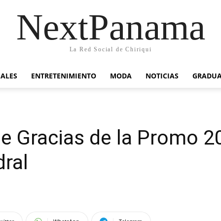
NextPanama
La Red Social de Chiriqui
IALES
ENTRETENIMIENTO
MODA
NOTICIAS
GRADU
de Gracias de la Promo 
ral