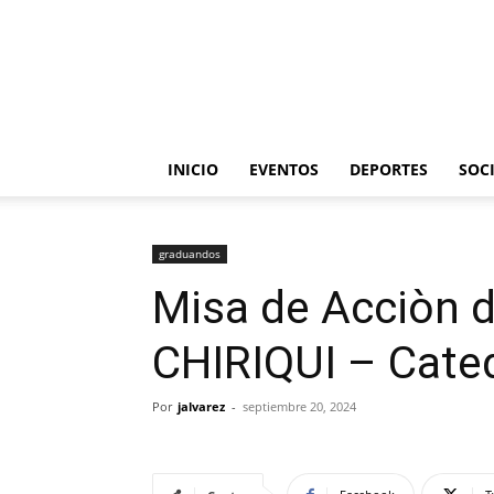
INICIO
EVENTOS
DEPORTES
SOC
graduandos
Misa de Acciòn 
CHIRIQUI – Cated
Por
jalvarez
-
septiembre 20, 2024