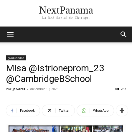
NextPanama
La Red Social de Chiriqui
graduandos
Misa @Istrioneprom_23
@CambridgeBSchool
Por
jalvarez
-
diciembre 19, 2023
283
Facebook
Twitter
WhatsApp