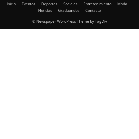
Inicio
Eventos
Deportes
Sociales
Entretenimiento
Moda
Noticias
Graduandos
Contacto
© Newspaper WordPress Theme by TagDiv