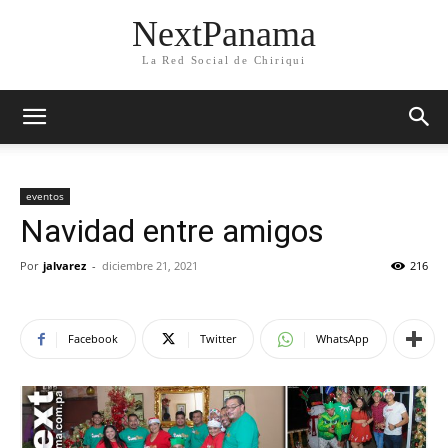
NextPanama
La Red Social de Chiriqui
eventos
Navidad entre amigos
Por
jalvarez
-
diciembre 21, 2021
216
Facebook
Twitter
WhatsApp