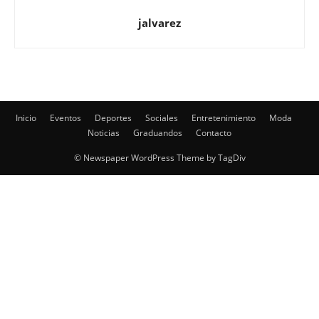
Inicio
Eventos
Deportes
Sociales
Entretenimiento
Moda
Noticias
Graduandos
Contacto
© Newspaper WordPress Theme by TagDiv