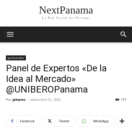
NextPanama
La Red Social de Chiriqui
graduandos
Panel de Expertos «De la
Idea al Mercado»
@UNIBEROPanama
Por
jalvarez
-
septiembre 21, 2024
117
Facebook
Twitter
WhatsApp