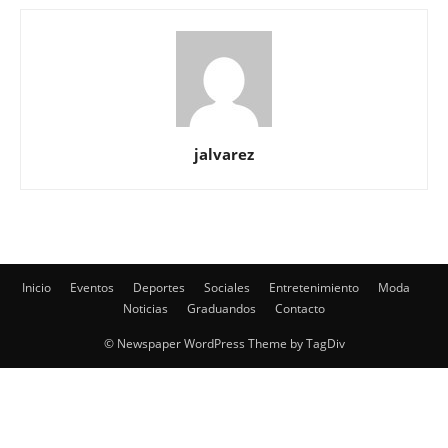
jalvarez
Inicio
Eventos
Deportes
Sociales
Entretenimiento
Moda
Noticias
Graduandos
Contacto
© Newspaper WordPress Theme by TagDiv