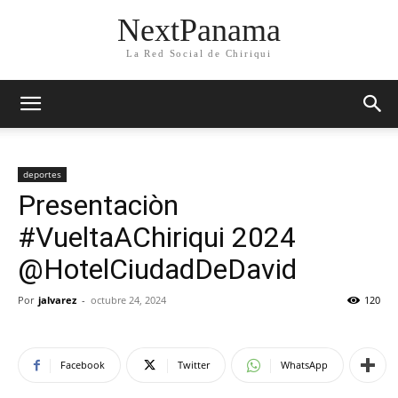
NextPanama
La Red Social de Chiriqui
deportes
Presentaciòn
#VueltaAChiriqui 2024
@HotelCiudadDeDavid
Por
jalvarez
-
octubre 24, 2024
120
Facebook
Twitter
WhatsApp