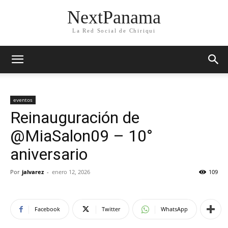
NextPanama
La Red Social de Chiriqui
eventos
Reinauguración de
@MiaSalon09 – 10°
aniversario
Por
jalvarez
-
enero 12, 2026
109
Facebook
Twitter
WhatsApp