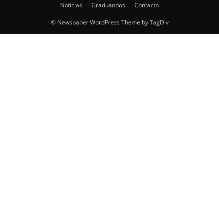
Noticias
Graduandos
Contacto
© Newspaper WordPress Theme by TagDiv