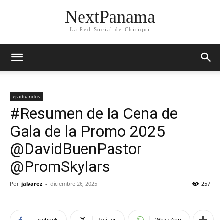
NextPanama
La Red Social de Chiriqui
graduandos
#Resumen de la Cena de
Gala de la Promo 2025
@DavidBuenPastor
@PromSkylars
Por
jalvarez
-
diciembre 26, 2025
257
Facebook
Twitter
WhatsApp