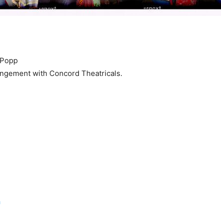
 Popp
ngement with Concord Theatricals.
a