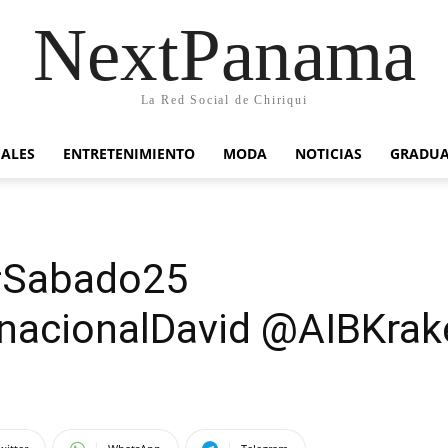
NextPanama
La Red Social de Chiriqui
IALES
ENTRETENIMIENTO
MODA
NOTICIAS
GRADU
#Sabado25
nacionalDavid @AIBKrak