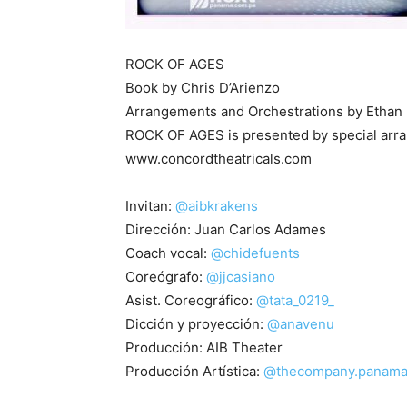
ROCK OF AGES
Book by Chris D’Arienzo
Arrangements and Orchestrations by Ethan
ROCK OF AGES is presented by special arra
www.concordtheatricals.com
Invitan:
@aibkrakens
Dirección: Juan Carlos Adames
Coach vocal:
@chidefuents
Coreógrafo:
@jjcasiano
Asist. Coreográfico:
@tata_0219_
Dicción y proyección:
@anavenu
Producción: AIB Theater
Producción Artística:
@thecompany.panam