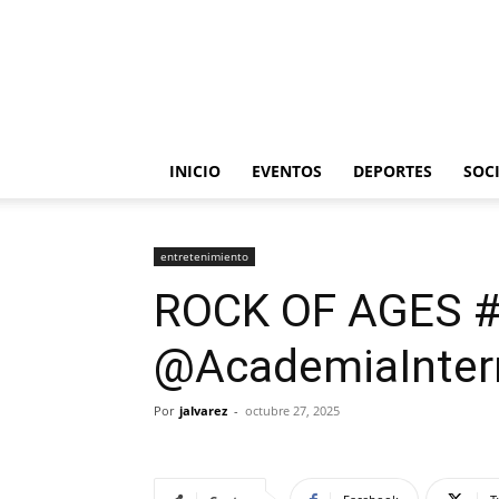
INICIO
EVENTOS
DEPORTES
SOC
entretenimiento
ROCK OF AGES 
@AcademiaInter
Por
jalvarez
-
octubre 27, 2025