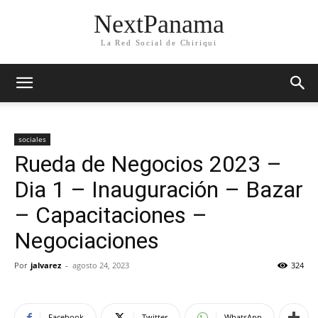
NextPanama
La Red Social de Chiriqui
sociales
Rueda de Negocios 2023 –
Dia 1 – Inauguración – Bazar
– Capacitaciones –
Negociaciones
Por
jalvarez
-
agosto 24, 2023
324
Facebook
Twitter
WhatsApp