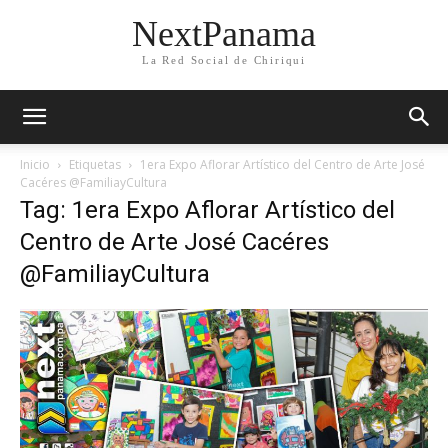
NextPanama
La Red Social de Chiriqui
Inicio
Etiquetas
1era Expo Aflorar Artístico del Centro de Arte José
Cacéres @FamiliayCultura
Tag: 1era Expo Aflorar Artístico del
Centro de Arte José Cacéres
@FamiliayCultura