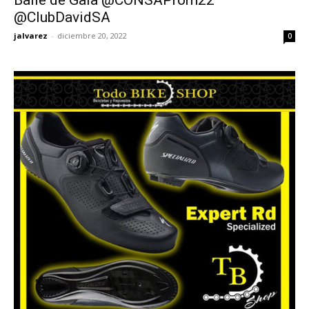
@ClubDavidSA
jalvarez
-
diciembre 20, 2022
0