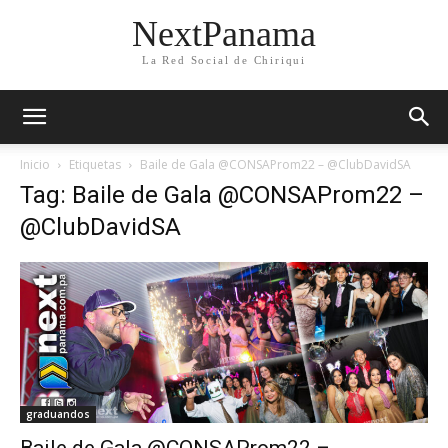
NextPanama
La Red Social de Chiriqui
Inicio
Etiquetas
Baile de Gala @CONSAProm22 – @ClubDavidSA
Tag: Baile de Gala @CONSAProm22 –
@ClubDavidSA
graduandos
Baile de Gala @CONSAProm22 –