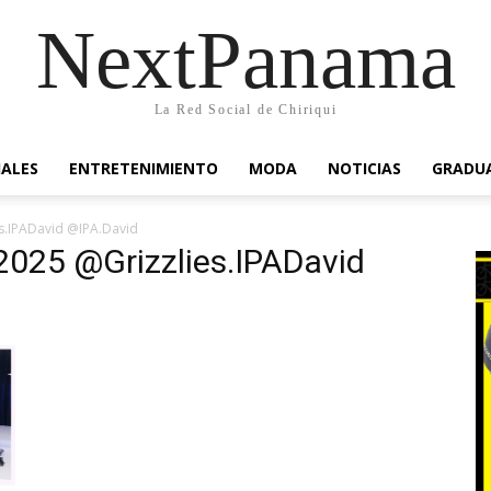
NextPanama
La Red Social de Chiriqui
IALES
ENTRETENIMIENTO
MODA
NOTICIAS
GRADU
es.IPADavid @IPA.David
 2025 @Grizzlies.IPADavid