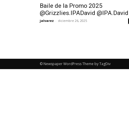
Baile de la Promo 2025
@Grizzlies.IPADavid @IPA.David
jalvarez
-
diciembre 26, 2025
© Newspaper WordPress Theme by TagDiv