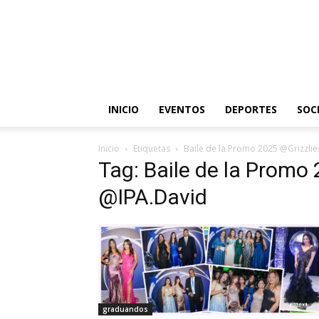
INICIO
EVENTOS
DEPORTES
SOC
Inicio
Etiquetas
Baile de la Promo 2025 @Grizzli
Tag: Baile de la Promo
@IPA.David
graduandos