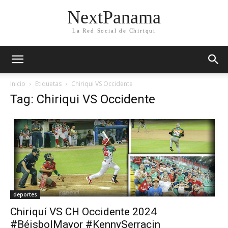
NextPanama
La Red Social de Chiriqui
Inicio
Etiquetas
Chiriqui VS Occidente
Tag: Chiriqui VS Occidente
deportes
Chiriquí VS CH Occidente 2024
#BéisbolMayor #KennySerracin