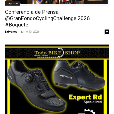
deportes
Conferencia de Prensa
@GranFondoCyclingChallenge 2026
#Boquete
jalvarez
-
junio 13, 2026
0