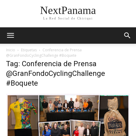
NextPanama
La Red Social de Chiriqui
Inicio
Etiquetas
Conferencia de Prensa
@GranFondoCyclingChallenge #Boquete
Tag: Conferencia de Prensa
@GranFondoCyclingChallenge
#Boquete